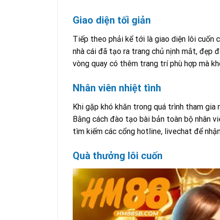
Giao diện tối giản
Tiếp theo phải kể tới là giao diện lôi cuốn
nhà cái đã tạo ra trang chủ nịnh mắt, đẹp 
vòng quay có thêm trang trí phù hợp mà k
Nhân viên nhiệt tình
Khi gặp khó khăn trong quá trình tham gia 
Bằng cách đào tạo bài bản toàn bộ nhân vi
tìm kiếm các cổng hotline, livechat để nhận
Quà thưởng lôi cuốn