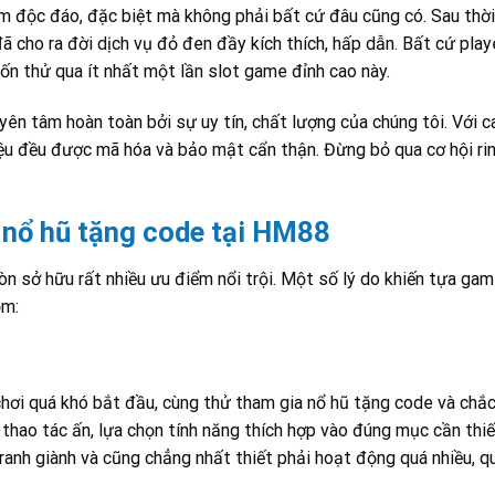
 độc đáo, đặc biệt mà không phải bất cứ đâu cũng có. Sau thời
đã cho ra đời dịch vụ đỏ đen đầy kích thích, hấp dẫn. Bất cứ play
ốn thử qua ít nhất một lần slot game đỉnh cao này.
 yên tâm hoàn toàn bởi sự uy tín, chất lượng của chúng tôi. Với 
liệu đều được mã hóa và bảo mật cẩn thận. Đừng bỏ qua cơ hội ri
nổ hũ tặng code tại HM88
n sở hữu rất nhiều ưu điểm nổi trội. Một số lý do khiến tựa ga
ồm:
chơi quá khó bắt đầu, cùng thử tham gia nổ hũ tặng code và chắ
thao tác ấn, lựa chọn tính năng thích hợp vào đúng mục cần thiế
ranh giành và cũng chẳng nhất thiết phải hoạt động quá nhiều, q