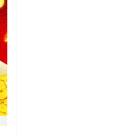
Hiệu
Dẫn
Quả
&
Một
Số
Điều
Cần
Tránh