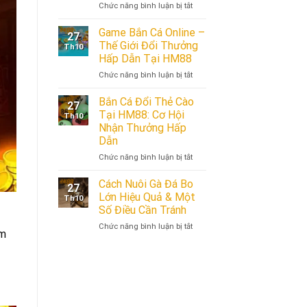
ở
Chức năng bình luận bị tắt
Game
Bắn
Săn
Cá
Cá
Game Bắn Cá Online –
27
Ăn
Hiện
Thế Giới Đổi Thưởng
Th10
Xu
Đại
Hấp Dẫn Tại HM88
–
Thưởng
ở
Chức năng bình luận bị tắt
3+
Hấp
Game
Siêu
Dẫn
Bắn
Phẩm
Bắn Cá Đổi Thẻ Cào
27
Cá
Cực
Tại HM88: Cơ Hội
Th10
Online
Chất,
Nhận Thưởng Hấp
–
Săn
Dẫn
Thế
Thưởng
Giới
Cực
ở
Chức năng bình luận bị tắt
Đổi
Vui
Bắn
Thưởng
Cá
Cách Nuôi Gà Đá Bo
27
Hấp
Đổi
Lớn Hiệu Quả & Một
Th10
Dẫn
Thẻ
Số Điều Cần Tránh
Tại
Cào
HM88
ở
Chức năng bình luận bị tắt
Tại
am
Cách
HM88:
Nuôi
Cơ
Gà
Hội
Đá
Nhận
Bo
Thưởng
Lớn
Hấp