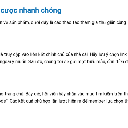
 cược nhanh chóng
 về sản phẩm, dưới đây là các thao tác tham gia thư giãn cùng
 truy cập vào liên kết chính chủ của nhà cái. Hãy lưu ý chọn link
ngoài ý muốn. Sau đó, chúng tôi sẽ gửi một biểu mẫu, cần điền 
ào trang chủ. Bây giờ, hội viên hãy nhấn vào mục tìm kiếm trên t
ode”. Các kết quả phù hợp lần lượt hiện ra để member lựa chọn t