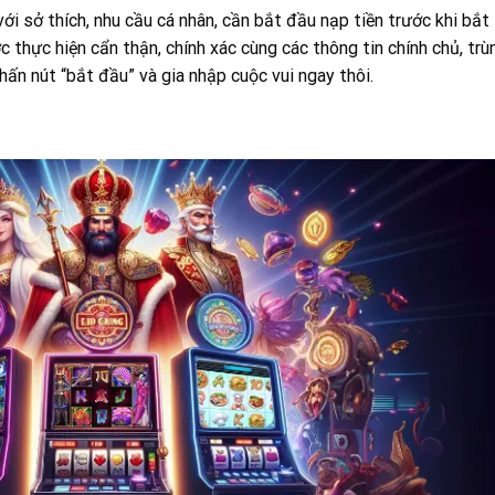
i sở thích, nhu cầu cá nhân, cần bắt đầu nạp tiền trước khi bắt
 thực hiện cẩn thận, chính xác cùng các thông tin chính chủ, trù
ấn nút “bắt đầu” và gia nhập cuộc vui ngay thôi.