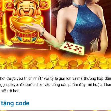
chơi được yêu thích nhất” với tỷ lệ giải lớn và mã thưởng hấp dẫn
 gọn, player đã bước chân vào cổng sản phẩm đầy mê hoặc. Th
hiểu rõ hơn:
 tặng code