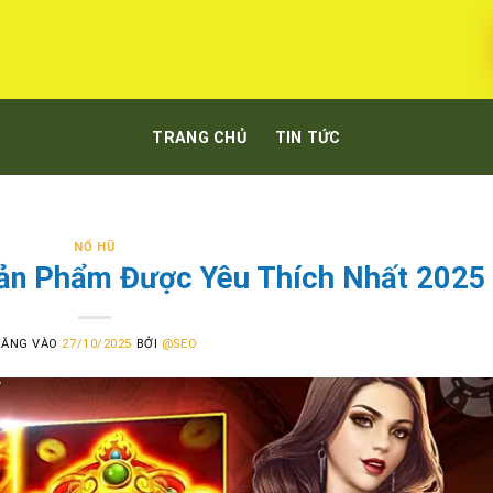
TRANG CHỦ
TIN TỨC
NỔ HŨ
ản Phẩm Được Yêu Thích Nhất 2025
ĐĂNG VÀO
27/10/2025
BỞI
@SEO